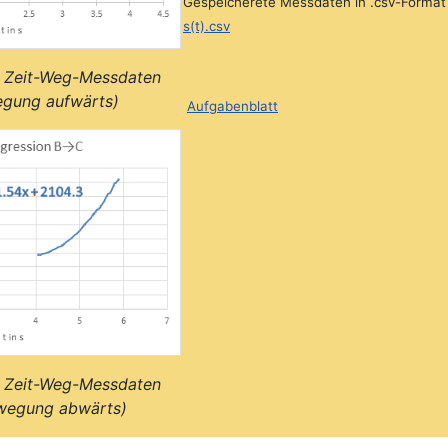
Gespeicherete Messdaten in .csv-Format 
s(t).csv
r Zeit-Weg-Messdaten
egung aufwärts)
Aufgabenblatt
r Zeit-Weg-Messdaten
ewegung abwärts)