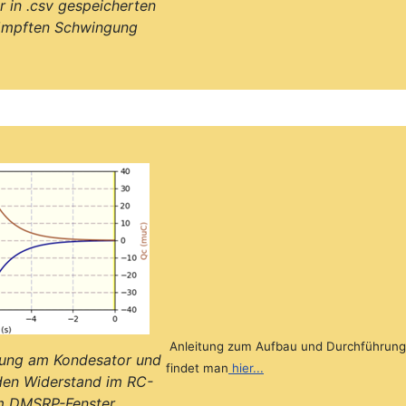
r in .csv gespeicherten
ämpften Schwingung
Anleitung zum Aufbau und Durchführung
adung am Kondesator und
findet man
hier...
den Widerstand im RC-
 im DMSRP-Fenster