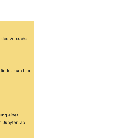
 des Versuchs
findet man hier:
hung eines
n JupyterLab