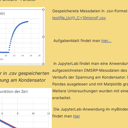
Gespeicherete Messdaten in .csv-Format 
testfile_Uc(t)_C=10microF.csv
Aufgabenblatt findet man
hier...
in JupyterLab findet man eine Anwendu
aufgezeichneten DMSRP-Messdaten des z
r in .csv gespeicherten
Verlaufs der Spannung am Kondensator. 
anung am Kondensator
Pandas ausgelesen und mit Matplotlib graf
Weitere Untersuchungen wurden mit ei
erarbeitet.
Die JupyterLab-Anwendung im myBind
findet man
hier