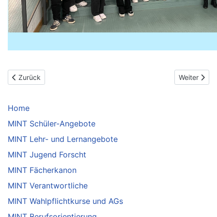
Vorheriger Beitrag: MINT-Schülerprojekte 2025
Nächster Be
Zurück
Weiter
Home
MINT Schüler-Angebote
MINT Lehr- und Lernangebote
MINT Jugend Forscht
MINT Fächerkanon
MINT Verantwortliche
MINT Wahlpflichtkurse und AGs
MINT Berufsorientierung