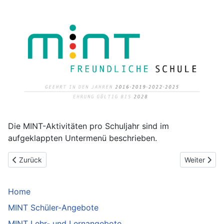
Die MINT-Aktivitäten pro Schuljahr sind im
aufgeklappten Untermenü beschrieben.
Vorheriger Beitrag: MINT Kalender 2020-2021
Nächster Be
Zurück
Weiter
Home
MINT Schüler-Angebote
MINT Lehr- und Lernangebote